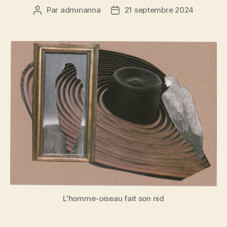
Par
adminanna
21 septembre 2024
Auteur
Date
de
de
l’article
l’article
L'homme-oiseau fait son nid