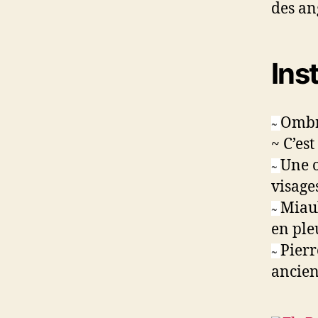
des an
Ins
Ombr
~
~ C’es
Une o
~
visage
Miaul
~
en ple
Pierr
~
ancie