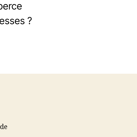
 berce
esses ?
 de