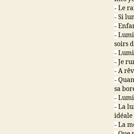
Le ra
~
Si lu
~
Enfan
~
Lumig
~
soirs d
Lumiè
~
Je ru
~
A rêv
~
Quand
~
sa bor
Lumin
~
La lu
~
idéale
La mo
~
Que m
~