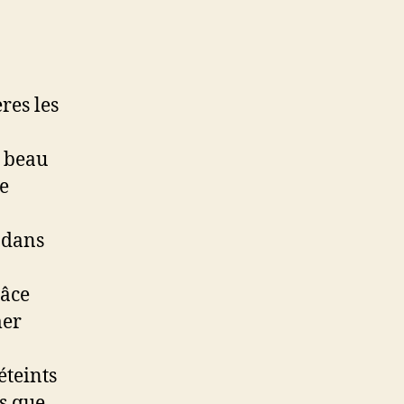
res les
s beau
e
 dans
râce
mer
éteints
s que