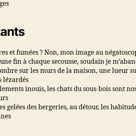
ges
tants
es et fumées ? Non, mon image au négatosco
t une fin à chaque secousse, soudain je m’ab
mbre sur les murs de la maison, une lueur su
s lézardés
ements inouïs, les chats du sous-bois sont no
urs
es gelées des bergeries, au détour, les habitud
nnes