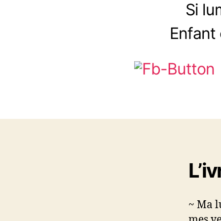
Si lu
Enfant
L’i
~ Ma l
mes y