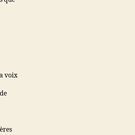
la voix
ide
ères