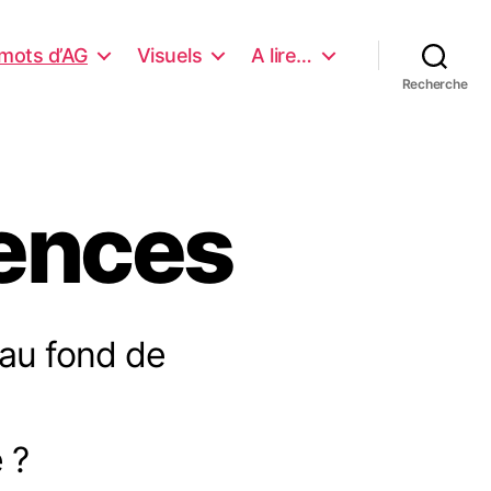
mots d’AG
Visuels
A lire…
Recherche
tences
 au fond de
 ?