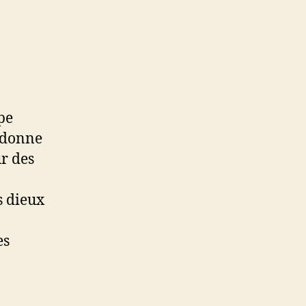
pe
andonne
r des
s dieux
es