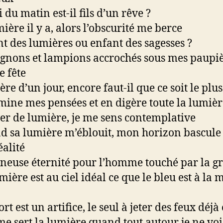
i du matin est-il fils d’un rêve ?
mière il y a, alors l’obscurité me berce
t des lumières ou enfant des sagesses ?
nons et lampions accrochés sous mes paupiè
e fête
re d’un jour, encore faut-il que ce soit le plu
mine mes pensées et en digère toute la lumièr
er de lumière, je me sens contemplative
 sa lumière m’éblouit, mon horizon bascule
éalité
euse éternité pour l’homme touché par la g
mière est au ciel idéal ce que le bleu est à la 
rt est un artifice, le seul à jeter des feux déjà 
e sert la lumière quand tout autour je ne voi