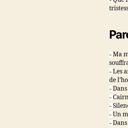
tristes
Par
Ma m
~
souffr
Les a
~
de l’
Dans 
~
Cairn
~
Silen
~
Un mo
~
Dans 
~