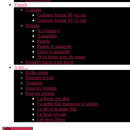
Visuels
Collages
Collages format 30×42 cm
Collages format 10×15 cm
Dessins
Acrylique(s)
Aquarelles
Pastels
Pastels et aquarelle
Encre et aquarelle
Stylo feutre avec du rouge
Poupées tracas à ma façon
A lire…
Ecrits courts
Histoires d’exil
Nostalgie
Nous les femmes
Pour les enfants
La Reine des skis
La petite fille mangeuse d’oreilles
La fée et la petite fille
Le beau voyage
Les deux frères