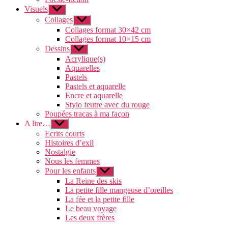
Visuels
Afficher
le
Collages
Afficher
sous-
le
Collages format 30×42 cm
menu
sous-
Collages format 10×15 cm
menu
Dessins
Afficher
le
Acrylique(s)
sous-
Aquarelles
menu
Pastels
Pastels et aquarelle
Encre et aquarelle
Stylo feutre avec du rouge
Poupées tracas à ma façon
A lire…
Afficher
le
Ecrits courts
sous-
Histoires d’exil
menu
Nostalgie
Nous les femmes
Pour les enfants
Afficher
le
La Reine des skis
sous-
La petite fille mangeuse d’oreilles
menu
La fée et la petite fille
Le beau voyage
Les deux frères