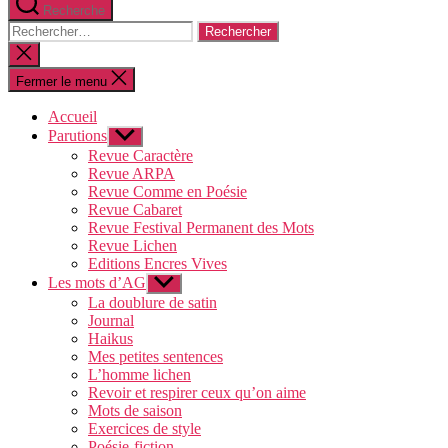
Recherche
Rechercher :
Fermer
la
recherche
Fermer le menu
Accueil
Parutions
Afficher
le
Revue Caractère
sous-
Revue ARPA
menu
Revue Comme en Poésie
Revue Cabaret
Revue Festival Permanent des Mots
Revue Lichen
Editions Encres Vives
Les mots d’AG
Afficher
le
La doublure de satin
sous-
Journal
menu
Haikus
Mes petites sentences
L’homme lichen
Revoir et respirer ceux qu’on aime
Mots de saison
Exercices de style
Poésie-fiction