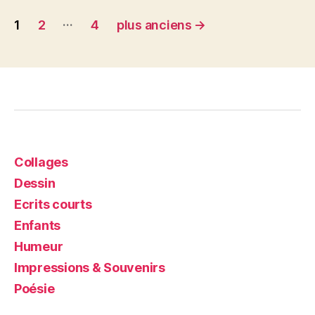
Navigation
…
1
2
4
plus anciens
→
des
articles
Collages
Dessin
Ecrits courts
Enfants
Humeur
Impressions & Souvenirs
Poésie