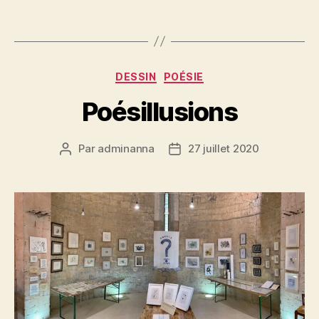
Catégories
DESSIN
POÉSIE
Poésillusions
Par
adminanna
27 juillet 2020
Auteur
Date
de
de
l’article
l’article