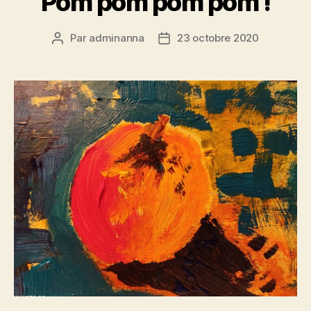
Pom pom pom pom !
Par
adminanna
23 octobre 2020
Auteur
Date
de
de
l’article
l’article