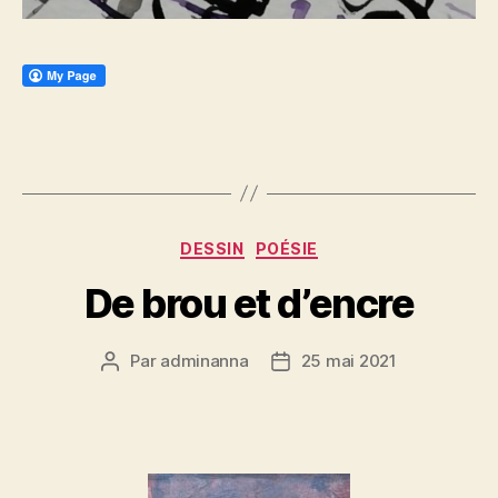
Catégories
DESSIN
POÉSIE
De brou et d’encre
Par
adminanna
25 mai 2021
Auteur
Date
de
de
l’article
l’article