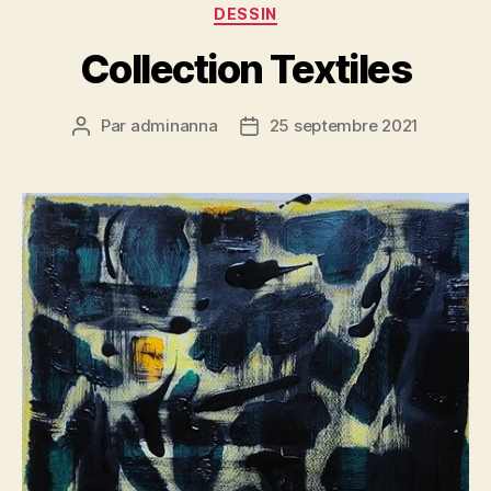
Catégories
DESSIN
Collection Textiles
Par
adminanna
25 septembre 2021
Auteur
Date
de
de
l’article
l’article