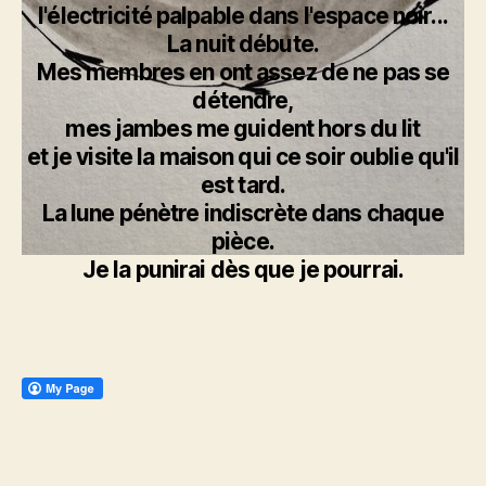
l'électricité palpable dans l'espace noir...
La nuit débute.
Mes membres en ont assez de ne pas se
détendre,
mes jambes me guident hors du lit
et je visite la maison qui ce soir oublie qu'il
est tard.
La lune pénètre indiscrète dans chaque
pièce.
Je la punirai dès que je pourrai.