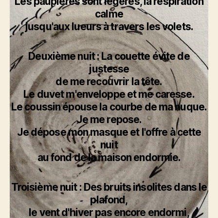
Les paupières sont légères, la respiration
calme
jusqu'aux lueurs à travers les volets.
Deuxième nuit : La couette évite de
justesse
de me recouvrir la tête.
Le duvet m'enveloppe et me caresse.
Le coussin épouse la courbe de ma nuque.
Je me repose.
Je dépose mon masque
et l'offre à cette
nuit
au fond de la maison endormie.
Troisième nuit : Des bruits insolites dans le
plafond,
le vent d'hiver pas encore endormi,