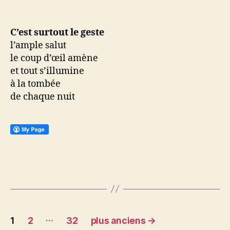
C’est surtout le geste
l’ample salut
le coup d’œil amène
et tout s’illumine
à la tombée
de chaque nuit
Navigation
…
1
2
32
plus anciens
→