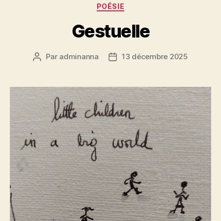
Catégories
POÉSIE
Gestuelle
Par
adminanna
13 décembre 2025
Auteur
Date
de
de
l’article
l’article