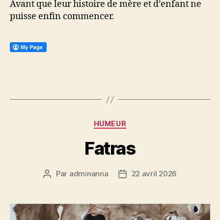
Avant que leur histoire de mère et d’enfant ne
puisse enfin commencer.
Catégories
HUMEUR
Fatras
Par
adminanna
22 avril 2026
Auteur
Date
de
de
l’article
l’article