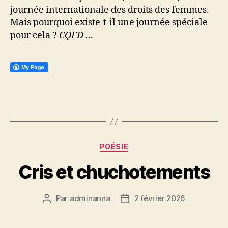
journée internationale des droits des femmes.
Mais pourquoi existe-t-il une journée spéciale
pour cela ?
CQFD …
Catégories
POÉSIE
Cris et chuchotements
Par
adminanna
2 février 2026
Auteur
Date
de
de
l’article
l’article