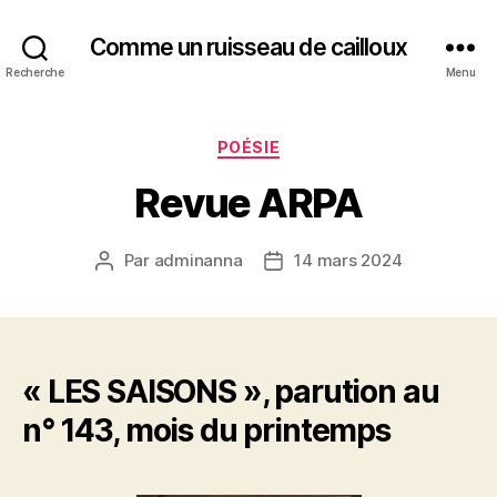
Comme un ruisseau de cailloux
Recherche
Menu
Catégories
POÉSIE
Revue ARPA
Par
adminanna
14 mars 2024
Auteur
Date
de
de
l’article
l’article
« LES SAISONS », parution au
n° 143, mois du printemps