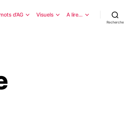
mots d’AG
Visuels
A lire…
Recherche
e