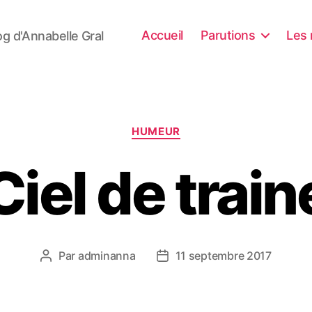
Accueil
Parutions
Les 
og d'Annabelle Gral
Catégories
HUMEUR
Ciel de train
Par
adminanna
11 septembre 2017
Auteur
Date
de
de
l’article
l’article