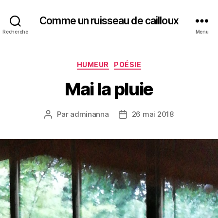
Comme un ruisseau de cailloux
Recherche
Menu
Catégories
HUMEUR
POÉSIE
Mai la pluie
Par
adminanna
26 mai 2018
Auteur
Date
de
de
l’article
l’article