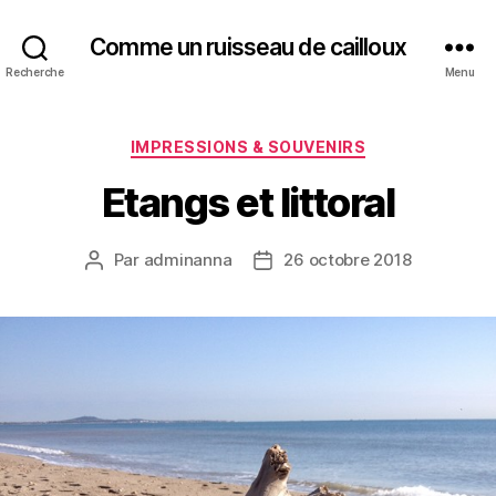
Comme un ruisseau de cailloux
Recherche
Menu
Catégories
IMPRESSIONS & SOUVENIRS
Etangs et littoral
Par
adminanna
26 octobre 2018
Auteur
Date
de
de
l’article
l’article