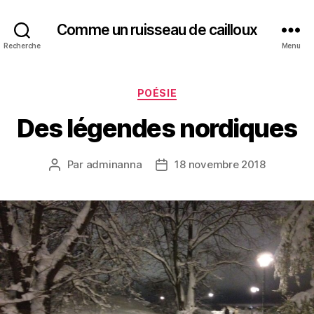
Comme un ruisseau de cailloux
Recherche
Menu
Catégories
POÉSIE
Des légendes nordiques
Par
adminanna
18 novembre 2018
Auteur
Date
de
de
l’article
l’article