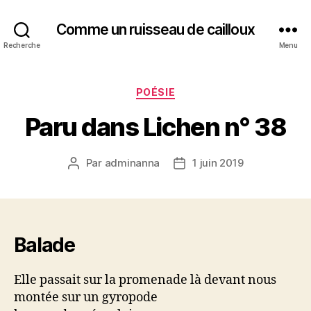
Comme un ruisseau de cailloux
Recherche
Menu
Catégories
POÉSIE
Paru dans Lichen n° 38
Par
adminanna
1 juin 2019
Auteur
Date
de
de
l’article
l’article
Balade
Elle passait sur la promenade là devant nous
montée sur un gyropode