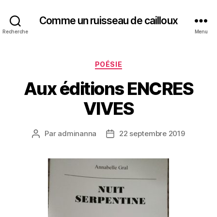
Comme un ruisseau de cailloux
Recherche
Menu
Catégories
POÉSIE
Aux éditions ENCRES
VIVES
Par
adminanna
22 septembre 2019
Auteur
Date
de
de
l’article
l’article