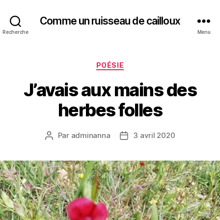
Comme un ruisseau de cailloux
Recherche
Menu
Catégories
POÉSIE
J’avais aux mains des
herbes folles
Par
adminanna
3 avril 2020
Auteur
Date
de
de
l’article
l’article