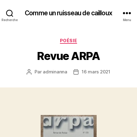
Comme un ruisseau de cailloux
Recherche
Menu
Catégories
POÉSIE
Revue ARPA
Par
adminanna
16 mars 2021
Auteur
Date
de
de
l’article
l’article