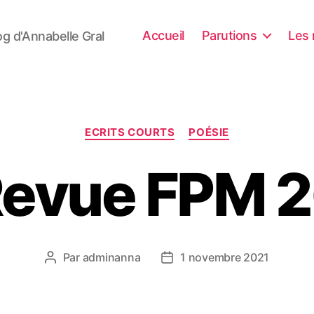
Accueil
Parutions
Les 
og d'Annabelle Gral
Catégories
ECRITS COURTS
POÉSIE
evue FPM 
Par
adminanna
1 novembre 2021
Auteur
Date
de
de
l’article
l’article