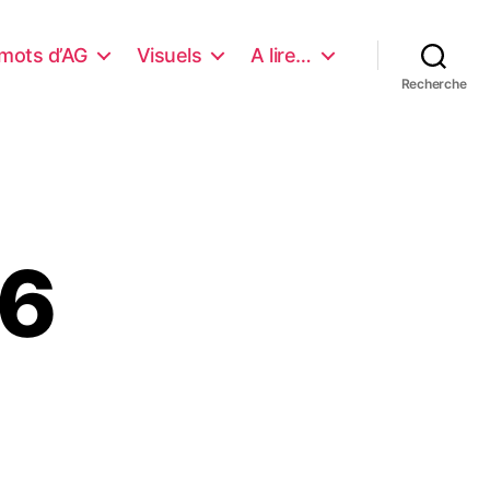
mots d’AG
Visuels
A lire…
Recherche
26