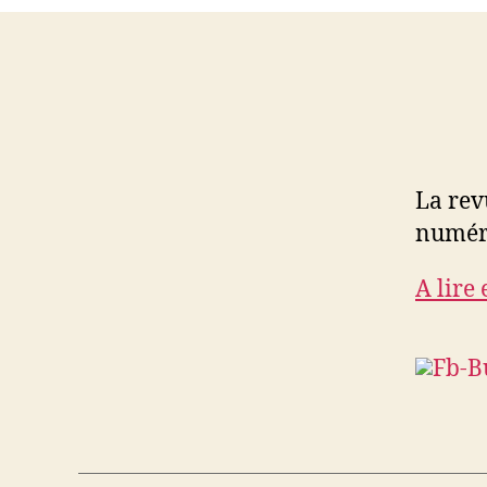
La rev
numér
A lire