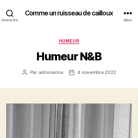
Comme un ruisseau de cailloux
Recherche
Menu
Catégories
HUMEUR
Humeur N&B
Par
adminanna
4 novembre 2022
Auteur
Date
de
de
l’article
l’article