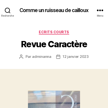
Comme un ruisseau de cailloux
Recherche
Menu
Catégories
ECRITS COURTS
Revue Caractère
Par
adminanna
12 janvier 2023
Auteur
Date
de
de
l’article
l’article