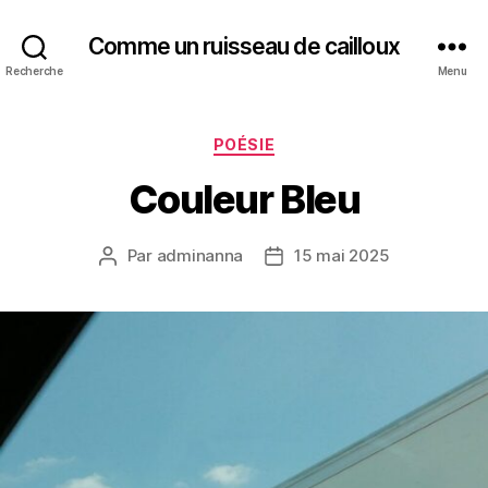
Comme un ruisseau de cailloux
Recherche
Menu
Catégories
POÉSIE
Couleur Bleu
Par
adminanna
15 mai 2025
Auteur
Date
de
de
l’article
l’article