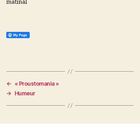
matinal
←
« Proustomania »
→
Humeur