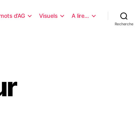
mots d’AG
Visuels
A lire…
Recherche
ur