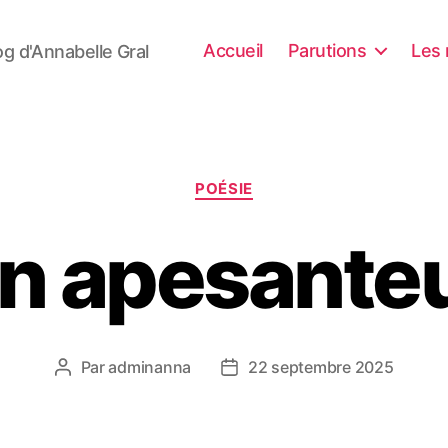
Accueil
Parutions
Les 
og d'Annabelle Gral
Catégories
POÉSIE
n apesante
Par
adminanna
22 septembre 2025
Auteur
Date
de
de
l’article
l’article