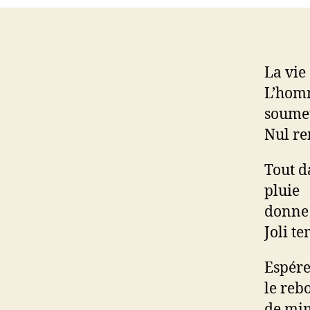
La vie
L’hom
soume
Nul re
Tout d
pluie
donne 
Joli t
Espére
le reb
de min