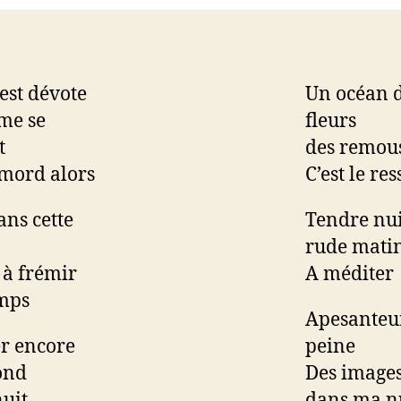
 est dévote
Un océan 
me se
fleurs
t
des remou
mord alors
C’est le res
ans cette
Tendre nui
rude mati
à frémir
A méditer
emps
Apesanteu
r encore
peine
ond
Des image
uit
dans ma n