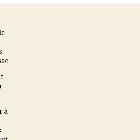
de
s
sac
t
n
r à
s
uit