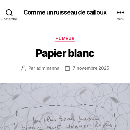
Comme un ruisseau de cailloux
Recherche
Menu
Catégories
HUMEUR
Papier blanc
Par
adminanna
7 novembre 2025
Auteur
Date
de
de
l’article
l’article