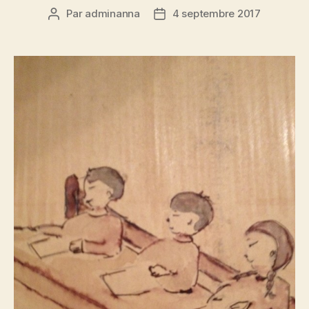
Par
adminanna
4 septembre 2017
Auteur
Date
de
de
l’article
l’article