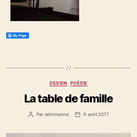
Catégories
DESSIN
POÉSIE
La table de famille
Par
adminanna
6 août 2017
Auteur
Date
de
de
l’article
l’article