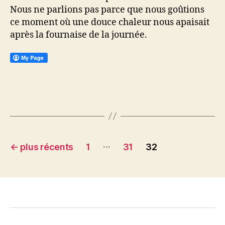
Nous ne parlions pas parce que nous goûtions
ce moment où une douce chaleur nous apaisait
après la fournaise de la journée.
Navigation
…
←
plus récents
1
31
32
des
articles