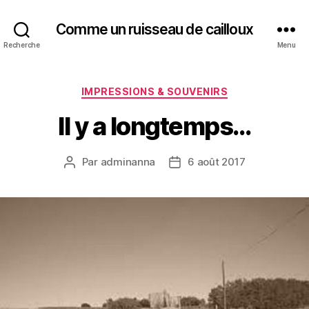
Comme un ruisseau de cailloux
Recherche
Menu
Catégories
IMPRESSIONS & SOUVENIRS
Il y a longtemps…
Par
adminanna
6 août 2017
Auteur
Date
de
de
l’article
l’article