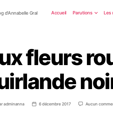
Accueil
Parutions
Les 
og d'Annabelle Gral
ux fleurs ro
uirlande noi
ar
adminanna
6 décembre 2017
Aucun commen
eur
Date
de