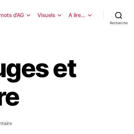
mots d’AG
Visuels
A lire…
Recherche
uges et
re
sur
taire
carreaux