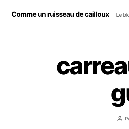
Comme un ruisseau de cailloux
Le bl
carrea
g
P
Aut
de