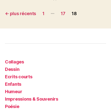
Navigation
…
←
plus récents
1
17
18
des
articles
Collages
Dessin
Ecrits courts
Enfants
Humeur
Impressions & Souvenirs
Poésie