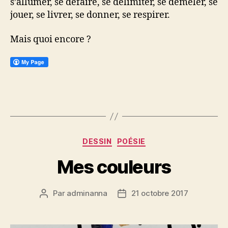
s’allumer, se défaire, se délimiter, se démêler, se
jouer, se livrer, se donner, se respirer.
Mais quoi encore ?
Catégories
DESSIN
POÉSIE
Mes couleurs
Par
adminanna
21 octobre 2017
Auteur
Date
de
de
l’article
l’article