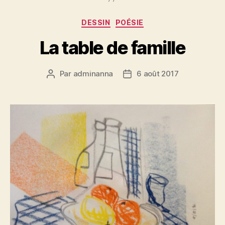
Catégories
DESSIN
POÉSIE
La table de famille
Par
adminanna
6 août 2017
Auteur
Date
de
de
l’article
l’article