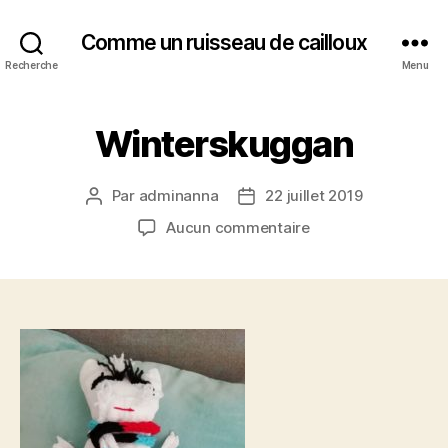
Comme un ruisseau de cailloux
Recherche
Menu
Winterskuggan
Par
adminanna
22 juillet 2019
Auteur
Date
de
de
sur
Aucun commentaire
l’article
l’article
Winterskuggan