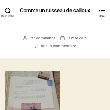
Comme un ruisseau de cailloux
Recherche
Menu
Par
adminanna
11 mai 2019
Auteur
Date
de
de
sur
Aucun commentaire
l’article
l’article