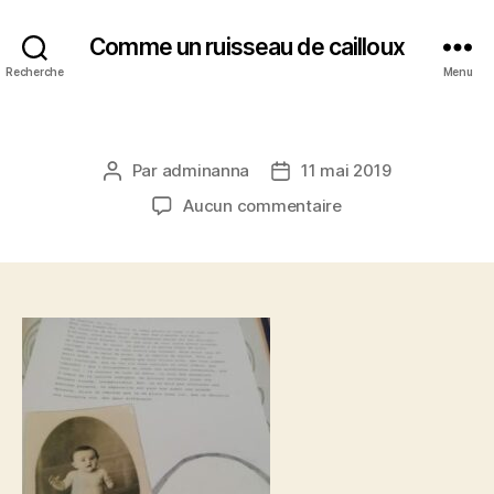
Comme un ruisseau de cailloux
Recherche
Menu
Par
adminanna
11 mai 2019
Auteur
Date
de
de
sur
Aucun commentaire
l’article
l’article