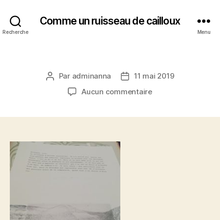
Comme un ruisseau de cailloux
Recherche
Menu
Par
adminanna
11 mai 2019
Auteur
Date
de
de
sur
Aucun commentaire
l’article
l’article