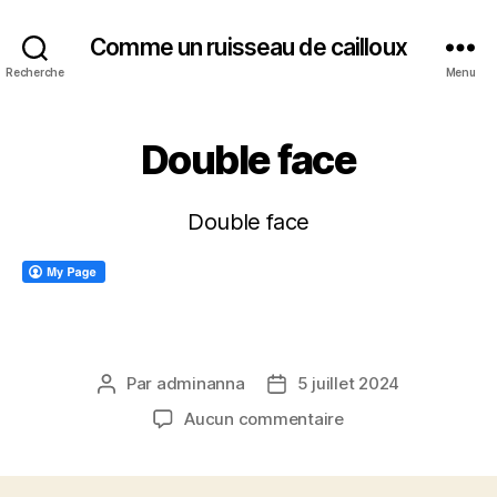
Comme un ruisseau de cailloux
Recherche
Menu
Double face
Double face
Par
adminanna
5 juillet 2024
Auteur
Date
de
de
sur
Aucun commentaire
l’article
l’article
Double
face