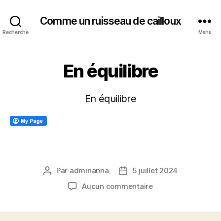
Comme un ruisseau de cailloux
Recherche
Menu
En équilibre
En équilibre
Par
adminanna
5 juillet 2024
Auteur
Date
de
de
sur
Aucun commentaire
l’article
l’article
En
équilibre