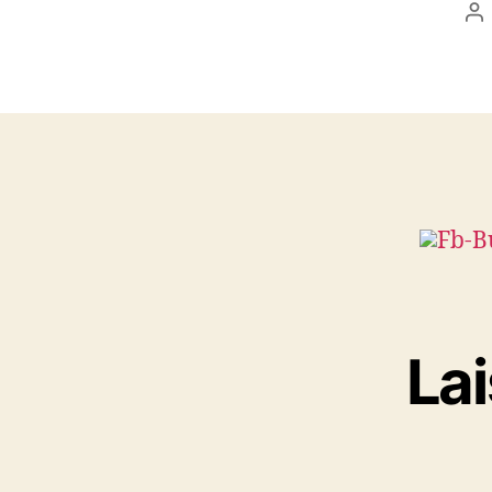
Au
d
l’
La