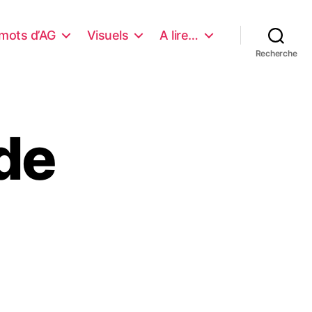
mots d’AG
Visuels
A lire…
Recherche
de