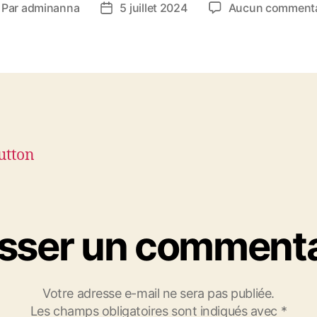
Par
adminanna
5 juillet 2024
Aucun commenta
teur
Date
e
de
article
l’article
isser un commenta
Votre adresse e-mail ne sera pas publiée.
Les champs obligatoires sont indiqués avec
*