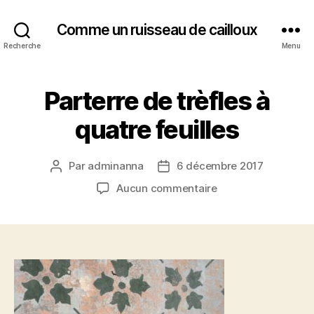
Comme un ruisseau de cailloux
Recherche
Menu
Parterre de trèfles à
quatre feuilles
Par
adminanna
6 décembre 2017
Auteur
Date
de
de
sur
Aucun commentaire
l’article
l’article
Parterre
de
trèfles
à
quatre
feuilles