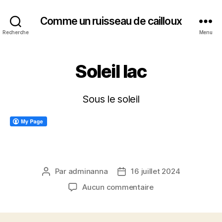
Comme un ruisseau de cailloux
Recherche
Menu
Soleil lac
Sous le soleil
Par
adminanna
16 juillet 2024
Auteur
Date
de
de
sur
Aucun commentaire
l’article
l’article
Soleil
lac