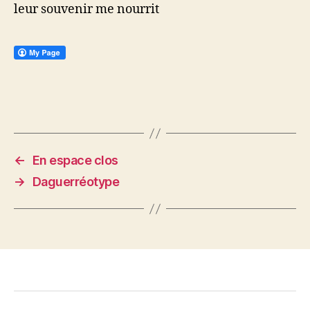
leur souvenir me nourrit
←
En espace clos
→
Daguerréotype