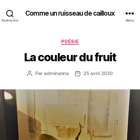
Comme un ruisseau de cailloux
Recherche
Menu
Catégories
POÉSIE
La couleur du fruit
Par
adminanna
25 avril 2020
Auteur
Date
de
de
l’article
l’article