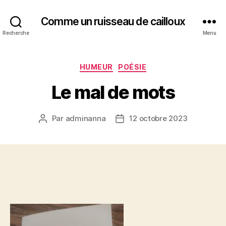
Comme un ruisseau de cailloux
Recherche
Menu
Catégories
HUMEUR
POÉSIE
Le mal de mots
Par
adminanna
12 octobre 2023
Auteur
Date
de
de
l’article
l’article