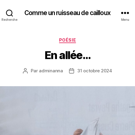
Comme un ruisseau de cailloux
Recherche
Menu
Catégories
POÉSIE
En allée…
Par
adminanna
31 octobre 2024
Auteur
Date
de
de
l’article
l’article