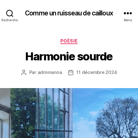
Comme un ruisseau de cailloux
Recherche
Menu
Catégories
POÉSIE
Harmonie sourde
Par
adminanna
11 décembre 2024
Auteur
Date
de
de
l’article
l’article