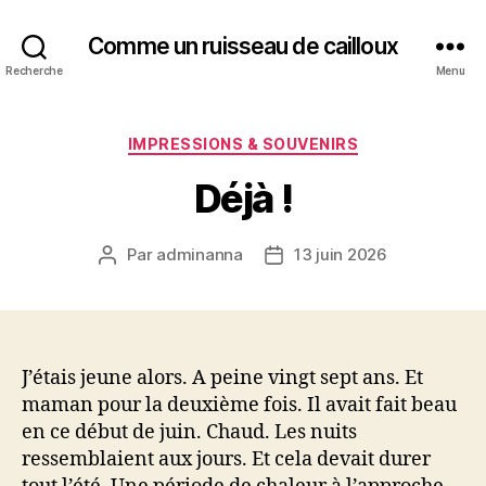
Comme un ruisseau de cailloux
Recherche
Menu
Catégories
IMPRESSIONS & SOUVENIRS
Déjà !
Par
adminanna
13 juin 2026
Auteur
Date
de
de
l’article
l’article
J’étais jeune alors. A peine vingt sept ans. Et
maman pour la deuxième fois. Il avait fait beau
en ce début de juin. Chaud. Les nuits
ressemblaient aux jours. Et cela devait durer