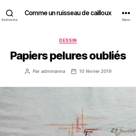
Comme un ruisseau de cailloux
Recherche
Menu
Catégories
DESSIN
Papiers pelures oubliés
Par
adminanna
10 février 2019
Auteur
Date
de
de
l’article
l’article