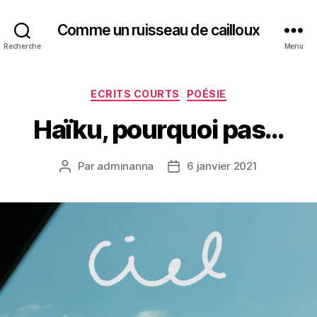
Comme un ruisseau de cailloux
Recherche
Menu
Catégories
ECRITS COURTS
POÉSIE
Haïku, pourquoi pas…
Par
adminanna
6 janvier 2021
Auteur
Date
de
de
l’article
l’article