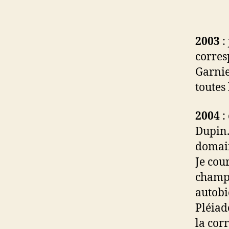
2003
:
corres
Garnier
toutes
2004
:
Dupin.
domain
Je cou
champê
autobi
Pléiad
la cor