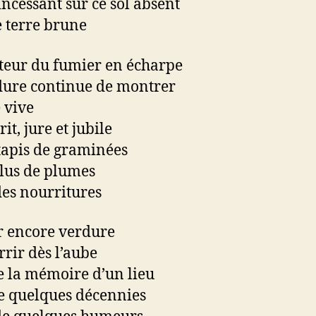
incessant sur ce sol absent
te terre brune
teur du fumier en écharpe
dure continue de montrer
e vive
 rit, jure et jubile
 tapis de graminées
talus de plumes
des nourritures
r encore verdure
rrir dès l’aube
e la mémoire d’un lieu
e quelques décennies