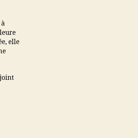
à
pleure
ée, elle
ne
joint