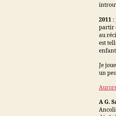
introu
2011
: 
partir
au réci
est te
enfant
Je jou
un peu
Aurore
A G. 
Ancoli