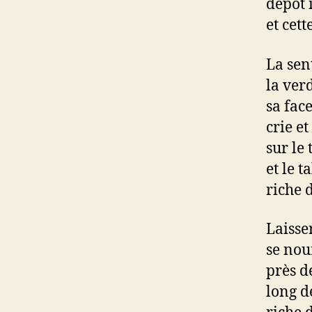
dépôt 
et cet
La sen
la ver
sa fac
crie et
sur le
et le 
riche 
Laisse
se nou
près d
long d