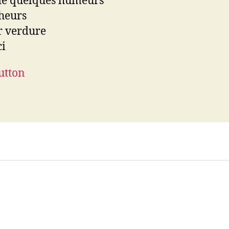
de quelques humeurs
heurs
r verdure
ci