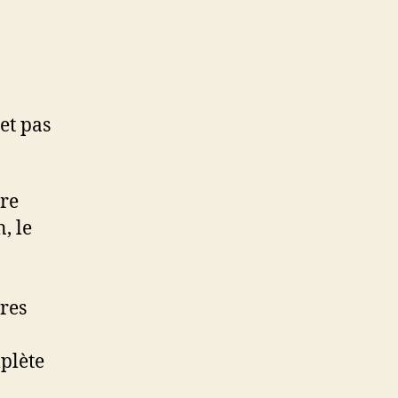
 et pas
ore
, le
vres
mplète