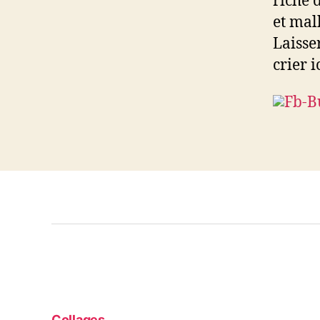
riche 
et mal
Laisse
crier i
Collages