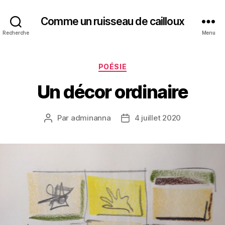
Comme un ruisseau de cailloux
Recherche
Menu
Catégories
POÉSIE
Un décor ordinaire
Par
adminanna
4 juillet 2020
Auteur
Date
de
de
l’article
l’article