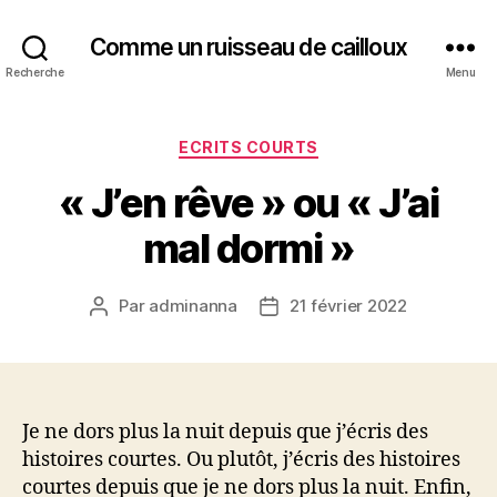
Comme un ruisseau de cailloux
Recherche
Menu
Catégories
ECRITS COURTS
« J’en rêve » ou « J’ai
mal dormi »
Par
adminanna
21 février 2022
Auteur
Date
de
de
l’article
l’article
Je ne dors plus la nuit depuis que j’écris des
histoires courtes. Ou plutôt, j’écris des histoires
courtes depuis que je ne dors plus la nuit. Enfin,