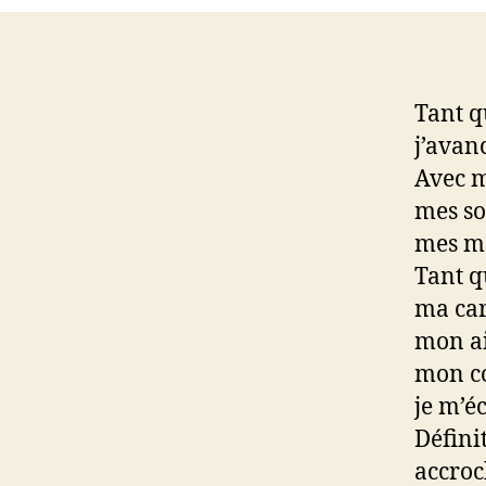
Tant q
j’avan
Avec m
mes s
mes ma
Tant q
ma car
mon ai
mon co
je m’é
Défini
accroch