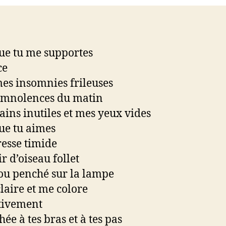
ue tu me supportes
ce
es insomnies frileuses
omnolences du matin
ins inutiles et mes yeux vides
ue tu aimes
esse timide
r d’oiseau follet
u penché sur la lampe
claire et me colore
tivement
ée à tes bras et à tes pas