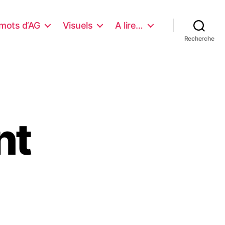
mots d’AG
Visuels
A lire…
Recherche
nt