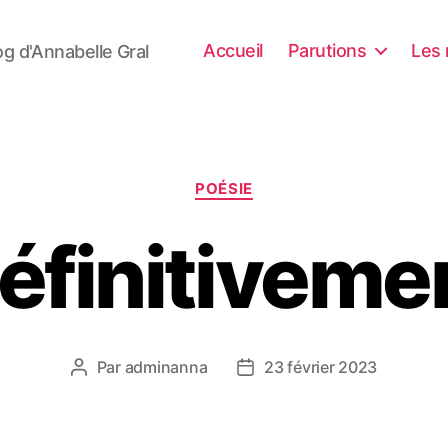
Accueil
Parutions
Les 
og d'Annabelle Gral
Catégories
POÉSIE
éfinitiveme
Par
adminanna
23 février 2023
Auteur
Date
de
de
l’article
l’article