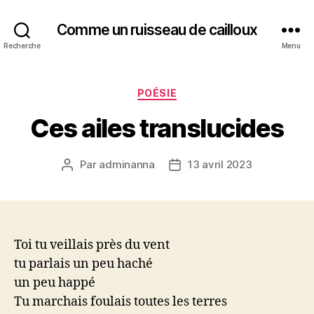
Comme un ruisseau de cailloux
Recherche
Menu
Catégories
POÉSIE
Ces ailes translucides
Par
adminanna
13 avril 2023
Auteur
Date
de
de
l’article
l’article
Toi tu veillais près du vent
tu parlais un peu haché
un peu happé
Tu marchais foulais toutes les terres