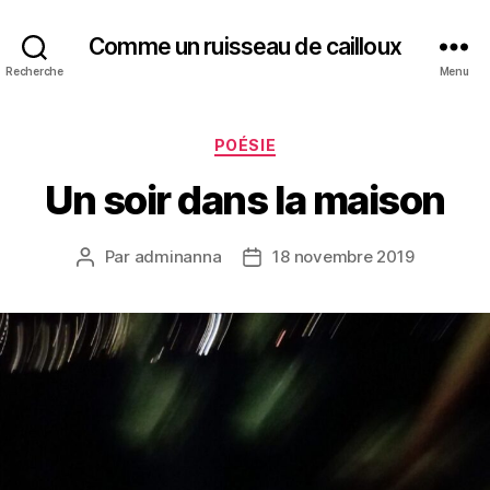
Comme un ruisseau de cailloux
Recherche
Menu
Catégories
POÉSIE
Un soir dans la maison
Par
adminanna
18 novembre 2019
Auteur
Date
de
de
l’article
l’article