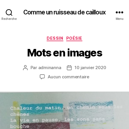
Comme un ruisseau de cailloux
Recherche
Menu
Catégories
DESSIN
POÉSIE
Mots en images
Par
adminanna
10 janvier 2020
Auteur
Date
de
de
sur
Aucun commentaire
l’article
l’article
Mots
en
images