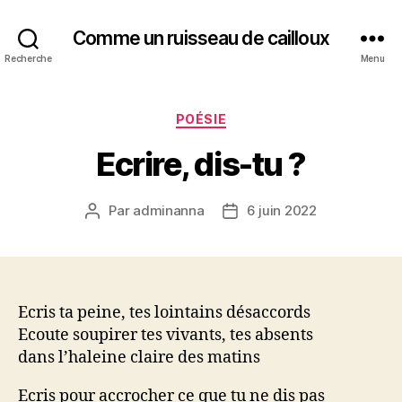
Comme un ruisseau de cailloux
Recherche
Menu
Catégories
POÉSIE
Ecrire, dis-tu ?
Par
adminanna
6 juin 2022
Auteur
Date
de
de
l’article
l’article
Ecris ta peine, tes lointains désaccords
Ecoute soupirer tes vivants, tes absents
dans l’haleine claire des matins
Ecris pour accrocher ce que tu ne dis pas