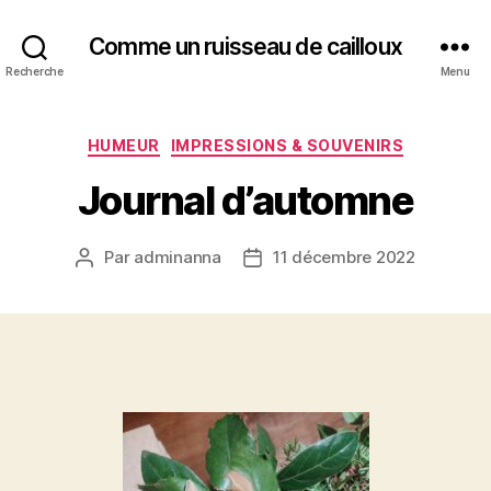
Comme un ruisseau de cailloux
Recherche
Menu
Catégories
HUMEUR
IMPRESSIONS & SOUVENIRS
Journal d’automne
Par
adminanna
11 décembre 2022
Auteur
Date
de
de
l’article
l’article